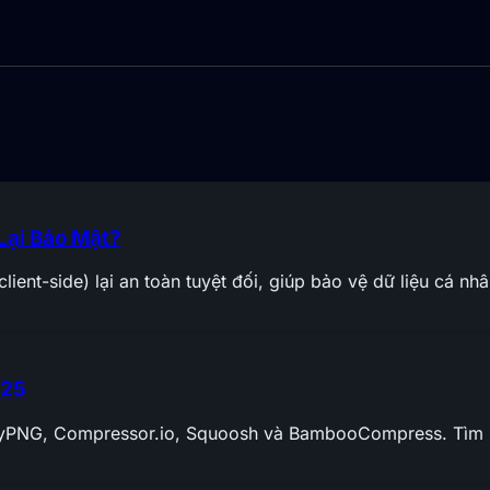
Lại Bảo Mật?
lient-side) lại an toàn tuyệt đối, giúp bảo vệ dữ liệu cá nh
025
 TinyPNG, Compressor.io, Squoosh và BambooCompress. Tìm 