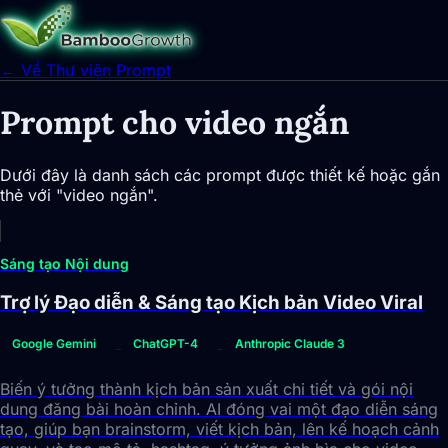
← Về Thư viện Prompt
Prompt cho video ngắn
Dưới đây là danh sách các prompt được thiết kế hoặc gắn
thẻ với "video ngắn".
Sáng tạo Nội dung
Trợ lý Đạo diễn & Sáng tạo Kịch bản Video Viral
Google Gemini
ChatGPT-4
Anthropic Claude 3
Biến ý tưởng thành kịch bản sản xuất chi tiết và gói nội
dung đăng bài hoàn chỉnh. AI đóng vai một đạo diễn sáng
tạo, giúp bạn brainstorm, viết kịch bản, lên kế hoạch cảnh