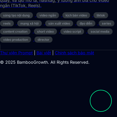
quay, và tạo mô tả, hashtag, ý tưởng ảnh bìa cho video
ngắn (TikTok, Reels).
sáng tạo nội dung
video ngắn
kịch bản video
tiktok
reels
mạng xã hội
sản xuất video
đạo diễn
series
content creation
short video
video script
social media
video production
director
Thư viện Prompt
|
Bài viết
|
Chính sách bảo mật
© 2025 BambooGrowth. All Rights Reserved.