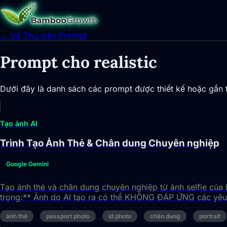
← Về Thư viện Prompt
Prompt cho realistic
Dưới đây là danh sách các prompt được thiết kế hoặc gắn thẻ
Tạo ảnh AI
Trình Tạo Ảnh Thẻ & Chân dung Chuyên nghiệp
Google Gemini
Tạo ảnh thẻ và chân dung chuyên nghiệp từ ảnh selfie của 
trọng:** Ảnh do AI tạo ra có thể KHÔNG ĐÁP ỨNG các yêu 
ảnh thẻ
passport photo
id photo
chân dung
portrait