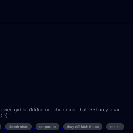
o việc giữ lại đường nét khuôn mặt thật. **Lưu ý quan
CD).
doanh nhân
corporate
thay đổi kích thước
resize