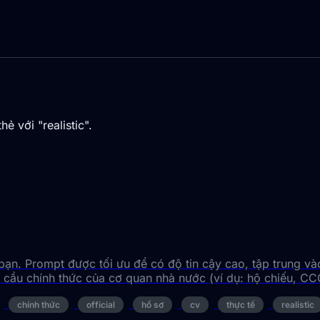
 với "realistic".
bạn. Prompt được tối ưu để có độ tin cậy cao, tập trung và
cầu chính thức của cơ quan nhà nước (ví dụ: hộ chiếu, CC
chính thức
official
hồ sơ
cv
thực tế
realistic