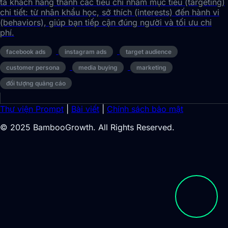
tả khách hàng thành các tiêu chí nhắm mục tiêu (targeting)
chi tiết: từ nhân khẩu học, sở thích (interests) đến hành vi
(behaviors), giúp bạn tiếp cận đúng người và tối ưu chi
phí.
facebook ads
instagram ads
target audience
customer persona
media buying
marketing
đối tượng quảng cáo
Thư viện Prompt
|
Bài viết
|
Chính sách bảo mật
© 2025 BambooGrowth. All Rights Reserved.