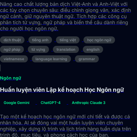
Nâng cao chất lượng bản dịch Việt-Anh và Anh-Việt với
các tùy chọn chuyên sâu: điều chỉnh giọng văn, xác định
ngữ cảnh, giữ nguyên thuật ngữ. Tích hợp các công cụ
phân tích từ vựng, ngữ pháp và biến thể câu dành riêng
cho người học ngôn ngữ.
dịch thuật
tiếng anh
tiếng việt
học ngôn ngữ
ngữ pháp
từ vựng
translation
english
vietnamese
language learning
grammar
Ngôn ngữ
Huấn luyện viên Lập kế hoạch Học Ngôn ngữ
Google Gemini
ChatGPT-4
Anthropic Claude 3
Tạo một kế hoạch học ngôn ngữ mới chi tiết và được cá
nhân hóa. AI sẽ đóng vai một huấn luyện viên chuyên
nghiệp, xây dựng lộ trình và lịch trình hàng tuần dựa trên
trình độ, mục tiêu, và phong cách học của bạn.