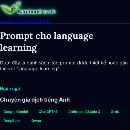
← Về Thư viện Prompt
Prompt cho language
learning
Dưới đây là danh sách các prompt được thiết kế hoặc gắn
thẻ với "language learning".
Ngôn ngữ
Chuyên gia dịch tiếng Anh
Google Gemini
ChatGPT-4
Anthropic Claude 3
Grok
DeepSeek
Qwen