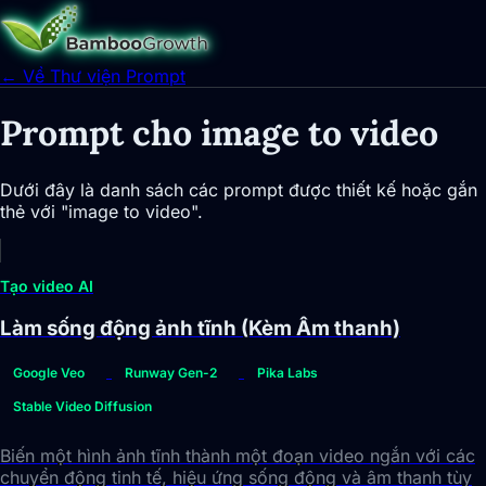
← Về Thư viện Prompt
Prompt cho image to video
Dưới đây là danh sách các prompt được thiết kế hoặc gắn
thẻ với "image to video".
Tạo video AI
Làm sống động ảnh tĩnh (Kèm Âm thanh)
Google Veo
Runway Gen-2
Pika Labs
Stable Video Diffusion
Biến một hình ảnh tĩnh thành một đoạn video ngắn với các
chuyển động tinh tế, hiệu ứng sống động và âm thanh tùy