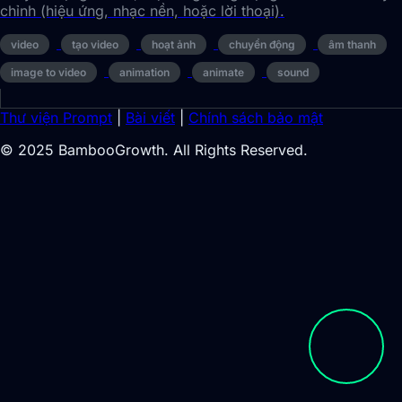
chỉnh (hiệu ứng, nhạc nền, hoặc lời thoại).
video
tạo video
hoạt ảnh
chuyển động
âm thanh
image to video
animation
animate
sound
Thư viện Prompt
|
Bài viết
|
Chính sách bảo mật
© 2025 BambooGrowth. All Rights Reserved.