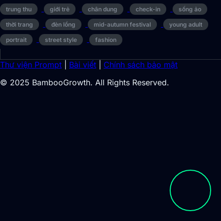
trung thu
giới trẻ
chân dung
check-in
sống ảo
thời trang
đèn lồng
mid-autumn festival
young adult
portrait
street style
fashion
Thư viện Prompt
|
Bài viết
|
Chính sách bảo mật
© 2025 BambooGrowth. All Rights Reserved.