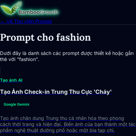
← Về Thư viện Prompt
Prompt cho fashion
Dưới đây là danh sách các prompt được thiết kế hoặc gắn
thẻ với "fashion".
Tạo ảnh AI
Tạo Ảnh Check-in Trung Thu Cực 'Cháy'
Google Gemini
Tạo ảnh chân dung Trung thu cá nhân hóa theo phong
cách thời trang và hiện đại. Biến ảnh của bạn thành một tác
phẩm nghệ thuật đường phố hoặc một bìa tạp chí.