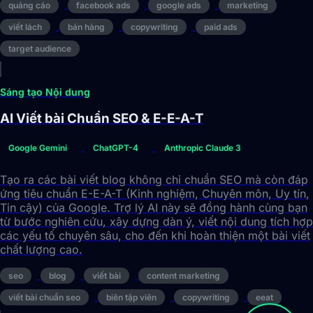
quảng cáo
facebook ads
google ads
marketing
viết lách
bán hàng
copywriting
paid ads
target audience
Sáng tạo Nội dung
AI Viết bài Chuẩn SEO & E-E-A-T
Google Gemini
ChatGPT-4
Anthropic Claude 3
Tạo ra các bài viết blog không chỉ chuẩn SEO mà còn đáp
ứng tiêu chuẩn E-E-A-T (Kinh nghiệm, Chuyên môn, Uy tín,
Tin cậy) của Google. Trợ lý AI này sẽ đồng hành cùng bạn
từ bước nghiên cứu, xây dựng dàn ý, viết nội dung tích hợp
các yếu tố chuyên sâu, cho đến khi hoàn thiện một bài viết
chất lượng cao.
seo
blog
viết bài
content marketing
viết bài chuẩn seo
biên tập viên
copywriting
eeat