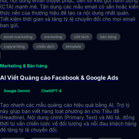
hút, nội dung email thuyết phục, đến lời kêu gọi hành động
(CTA) mạnh mẽ. Tận dụng các mẫu email có sẵn hoặc kiến
thức nền của thương hiệu để tạo ra nội dung nhất quán.
Tiết kiệm thời gian và tăng tỷ lệ chuyển đổi cho mọi email
bạn gửi.
email marketing
marketing
viết lách
bán hàng
copywriting
chiến dịch
template
Marketing & Bán hàng
AI Viết Quảng cáo Facebook & Google Ads
Google Gemini
ChatGPT-4
Tạo nhanh các mẫu quảng cáo hiệu quả bằng AI. Trợ lý
này giúp bạn viết hàng loạt phương án cho Tiêu đề
(Headline), Nội dung chính (Primary Text) và Mô tả, đồng
thời tư vấn chiến lược về đối tượng và nỗi đau khách hàng
để tăng tỷ lệ chuyển đổi.