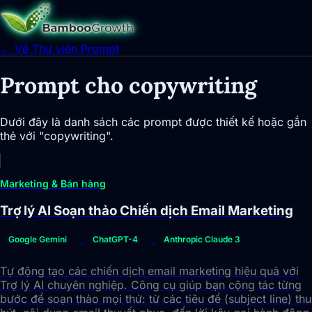
← Về Thư viện Prompt
Prompt cho copywriting
Dưới đây là danh sách các prompt được thiết kế hoặc gắn
thẻ với "copywriting".
Marketing & Bán hàng
Trợ lý AI Soạn thảo Chiến dịch Email Marketing
Google Gemini
ChatGPT-4
Anthropic Claude 3
Tự động tạo các chiến dịch email marketing hiệu quả với
Trợ lý AI chuyên nghiệp. Công cụ giúp bạn cộng tác từng
bước để soạn thảo mọi thứ: từ các tiêu đề (subject line) thu