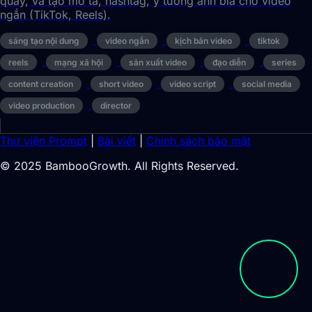
quay, và tạo mô tả, hashtag, ý tưởng ảnh bìa cho video
ngắn (TikTok, Reels).
sáng tạo nội dung
video ngắn
kịch bản video
tiktok
reels
mạng xã hội
sản xuất video
đạo diễn
series
content creation
short video
video script
social media
video production
director
Thư viện Prompt
|
Bài viết
|
Chính sách bảo mật
© 2025 BambooGrowth. All Rights Reserved.