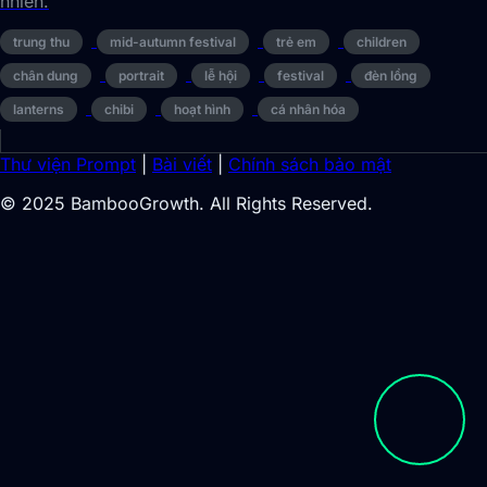
nhiên.
trung thu
mid-autumn festival
trẻ em
children
chân dung
portrait
lễ hội
festival
đèn lồng
lanterns
chibi
hoạt hình
cá nhân hóa
Thư viện Prompt
|
Bài viết
|
Chính sách bảo mật
© 2025 BambooGrowth. All Rights Reserved.