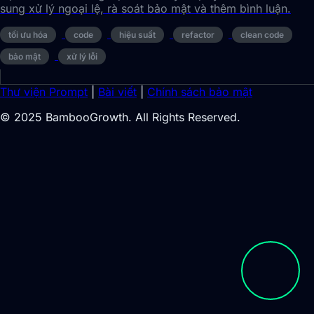
sung xử lý ngoại lệ, rà soát bảo mật và thêm bình luận.
tối ưu hóa
code
hiệu suất
refactor
clean code
bảo mật
xử lý lỗi
Thư viện Prompt
|
Bài viết
|
Chính sách bảo mật
© 2025 BambooGrowth. All Rights Reserved.