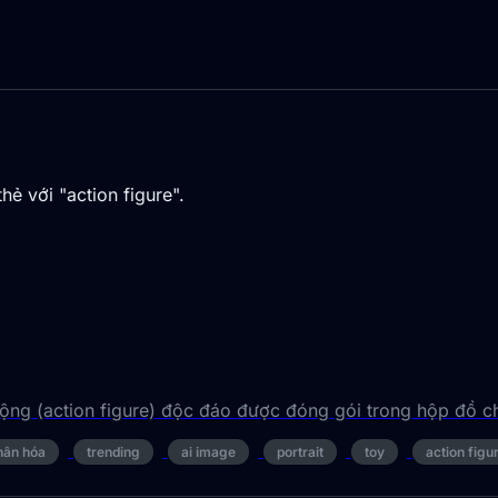
ẻ với "action figure".
ộng (action figure) độc đáo được đóng gói trong hộp đồ ch
hân hóa
trending
ai image
portrait
toy
action figu