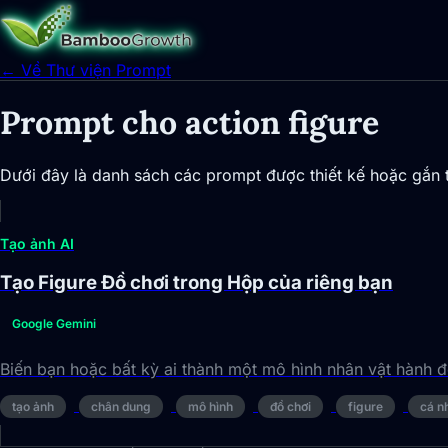
← Về Thư viện Prompt
Prompt cho action figure
Dưới đây là danh sách các prompt được thiết kế hoặc gắn th
Tạo ảnh AI
Tạo Figure Đồ chơi trong Hộp của riêng bạn
Google Gemini
Biến bạn hoặc bất kỳ ai thành một mô hình nhân vật hành đ
tạo ảnh
chân dung
mô hình
đồ chơi
figure
cá n