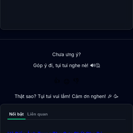
Chưa ưng ý?
Góp ý đi, tụi tui nghe nè! 🔊🤔
👍
👎
😐
Thật sao? Tụi tui vui lắm! Cảm ơn nghen! 🎉 🥳
Nổi bật
Liên quan