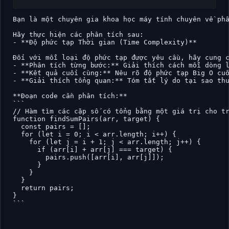
Bạn là một chuyên gia khoa học máy tính chuyên về phâ
Hãy thực hiện các phân tích sau:

- **Độ phức tạp Thời gian (Time Complexity)**

Đối với mỗi loại độ phức tạp được yêu cầu, hãy cung c
- **Phân tích từng bước:** Giải thích cách mỗi dòng l
- **Kết quả cuối cùng:** Nêu rõ độ phức tạp Big O cuố
- **Giải thích tổng quan:** Tóm tắt lý do tại sao thu
**Đoạn code cần phân tích:**

```

// Hàm tìm các cặp số có tổng bằng một giá trị cho tr
function findSumPairs(arr, target) {

  const pairs = [];

  for (let i = 0; i < arr.length; i++) {

    for (let j = i + 1; j < arr.length; j++) {

      if (arr[i] + arr[j] === target) {

        pairs.push([arr[i], arr[j]]);

      }

    }

  }

  return pairs;

}

```